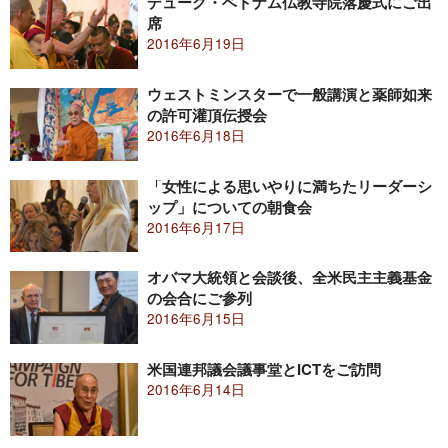
デューグ・ベトナム仏教寺院落慶式にご出
席
2016年6月19日
ウェストミンスターで一般講演と薬師如来
の許可灌頂伝授会
2016年6月18日
「女性による思いやりに満ちたリーダーシ
ップ」についての朝食会
2016年6月17日
オバマ大統領と会談後、全米民主主義基金
の会合にご参列
2016年6月15日
米国連邦議会議事堂とICTをご訪問
2016年6月14日