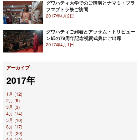
グワハティ大学でのご講演とナマミ・ブラ
フマプトラ祭ご訪問
2017年4月2日
グワハティご到着とアッサム・トリビュー
ン紙の79周年記念祝賀式典にご出席
2017年4月1日
アーカイブ
2017年
1月 (12)
2月 (9)
3月 (3)
4月 (14)
5月 (10)
6月 (17)
7月 (20)
8月 (13)