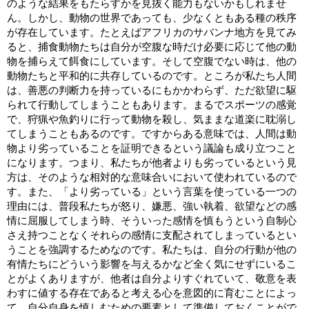
のような結果をもたらすかを見抜く能力もないかもしれませ
ん。しかし、動物の世界であっても、少なくともある種の秩序
が存在しています。たとえばアフリカのサバンナ地方を見てみ
ると、捕食動物たちは自分が空腹な時だけ必要に応じて他の動
物を捕らえて餌食にしています。そして空腹でない時は、他の
動物たちと平和的に共存しているのです。ところが私たち人間
は、善悪の判断力を持っているにもかかわらず、ただ欲望に駆
られて行動してしまうこともあります。まるでスポーツの感覚
で、狩猟や魚釣りに行って動物を殺し、気ままな道楽に耽溺し
てしまうこともあるのです。ですからある意味では、人間は動
物より劣っていることを証明できるという議論も成り立つこと
になります。つまり、私たちが他者よりも劣っているという見
方は、そのような相対的な意味合いにおいて使われているので
す。また、「より劣っている」という言葉を使っている一つの
理由には、普段私たちが怒り、嫌悪、強い執着、欲望などの感
情に屈服してしまう時、そういった感情を慎もうという自制心
さえ持つことなくそれらの感情に支配されてしまっているとい
うことを強調するためなのです。私たちは、自分の行動が他の
有情たちにどういう影響を与えるかなど全く気にせずにいるこ
とがよくありますが、他者は自分よりすぐれていて、敬意を表
わすに値する存在であると考える心を意図的に育むことによっ
て、自分自身を慎しむための要素として準備しておくことがで