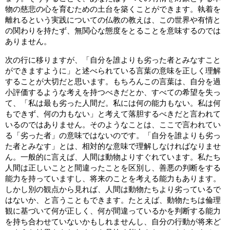
物の慈悲の心を育むための土台を築くことができます。執着を
離れるという実践についての仏教の教えは、この世界や有情と
の関わりを持たず、無関心な態度をとることを意味するのでは
ありません。
次の行に移りますが、「自分を誰よりも劣った者とみなすこと
ができますように」と述べられている言葉の意味を正しく理解
することが大切だと思います。もちろんこの言葉は、自分を過
小評価するような考えを持つべきだとか、すべての希望を失っ
て、「私は最も劣った人間だ。私には何の能力もない。私は何
もできず、何の力もない」と考えて落胆するべきだと言われて
いるのではありません。そのようなことは、ここで言われてい
る「劣った者」の意味ではないのです。「自分を誰よりも劣っ
た者とみなす」とは、相対的な意味で理解しなければなりませ
ん。一般的に言えば、人間は動物よりすぐれています。私たち
人間は正しいことと間違ったことを区別し、善悪の判断をする
能力を持っていますし、将来のことを考える能力もあります。
しかし別の観点から見れば、人間は動物たちより劣っているで
はないか、と言うこともできます。たとえば、動物たちは倫理
観に基づいて何が正しく、何が間違っているかを判断する能力
を持ち合わせていないかもしれませんし、自分の行動が将来ど