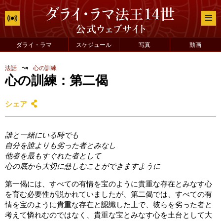
ダライ・ラマ
スケジュール
写真
動画
↝
法話
心の訓練
心の訓練：第二偈
シェア
誰と一緒にいる時でも
自分を誰よりも劣った者とみなし
他者を最もすぐれた者として
心の底から大切に慈しむことができますように
第一偈には、すべての有情を宝のように貴重な存在とみなす心
を育む必要性が説かれていましたが、第二偈では、すべての有
情を宝のように貴重な存在と認識した上で、彼らを劣った者と
考えて憐れむのではなく、貴重な宝とみなす心を土台として大