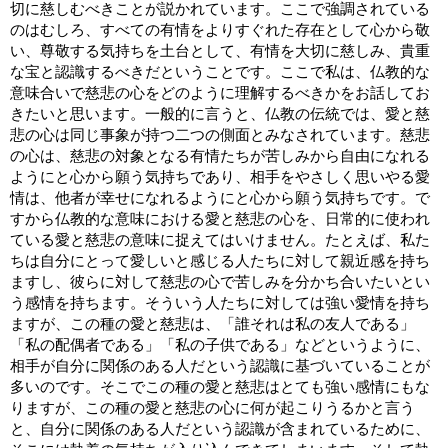
切に慈しむべきことが説かれています。ここで強調されている
のはむしろ、すべての有情をよりすぐれた存在として心から敬
い、尊敬する気持ちを土台として、有情を大切に慈しみ、貴重
な宝と認識するべきだということです。ここで私は、仏教的な
意味合いで慈悲の心をどのように理解するべきかをお話してお
きたいと思います。一般的に言うと、仏教の伝統では、愛と慈
悲の心は同じ事象が持つ二つの側面とみなされています。慈悲
の心は、慈悲の対象となる有情たちが苦しみから自由になれる
ようにと心から願う気持ちであり、相手をやさしく思いやる愛
情は、他者が幸せになれるようにと心から願う気持ちです。で
すから仏教的な意味における愛と慈悲の心を、日常的に使われ
ている愛と慈悲の意味に捉えてはいけません。たとえば、私た
ちは自分にとって愛しいと感じる人たちに対して親近感を持ち
ますし、彼らに対して慈悲の心で苦しみを分かち合いたいとい
う感情を持ちます。そういう人たちに対しては強い愛情を持ち
ますが、この種の愛と慈悲は、「誰それは私の友人である」
「私の配偶者である」「私の子供である」などというように、
相手が自分に関係のある人だという認識に基づいていることが
多いのです。そこでこの種の愛と慈悲はとても強い感情にもな
りますが、この種の愛と慈悲の心に何が起こりうるかと言う
と、自分に関係のある人だという認識が含まれているために、