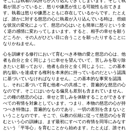
そこには執着の気持ちが入り込んできてしまいます。そして執
着が混ざっていると、怒りや嫌悪が生じる可能性も出てきま
す。執着は怒りや嫌悪とともに存在しているからです。たとえ
ば、誰かに対する慈悲の心に執着が入り込んでいる時は、些細
な状況の変化によって、慈悲の心はいとも簡単に怒りという全
く逆の感情に変わってしまいます。すると、相手の幸せを願う
どころか、その人がひどい目に合うことを願ったりすることに
なりかねません。
心を訓練する修行において育むべき本物の愛と慈悲の心は、他
者も自分と全く同じように幸せを望んでいて、苦しみを取り除
きたいと願っており、他者も自分と全く同じように、この基本
的な願いを達成する権利を本来的に持っているのだという認識
に基づいていなければなりません。この基本的な事実を認識
し、それに基づいて育む他者への共感こそ、普遍的な慈悲の心
なのです。そこにはいかなる偏見も差別も含まれていません。
この種の慈悲の心は、幸せと苦しみを体験することができるす
べての有情を対象としています。つまり、本物の慈悲の心が持
つべき特徴は、普遍的なものであり、一切の差別を含まないと
いうことなのです。そこで、仏教の伝統に従って慈悲の心を育
むという心の訓練は、まず最初にすべての有情を同等にみなす
という「平等心」を育むことから始めます。たとえば、誰それ