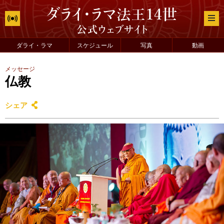
ダライ・ラマ
スケジュール
写真
動画
メッセージ
仏教
シェア