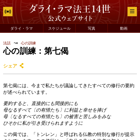
ダライ・ラマ
スケジュール
写真
動画
↝
法話
心の訓練
心の訓練：第七偈
シェア
第七偈には、今まで私たちが議論してきたすべての修行の要約
が述べられています。
要約すると、直接的にも間接的にも
母なるすべて〔の有情たち〕に利益と幸せを捧げ
母〔なるすべての有情たち〕の被害と苦しみをみな
ひそかに私が引き受けられますように
この偈では、「トンレン」と呼ばれる仏教の特別な修行が提示