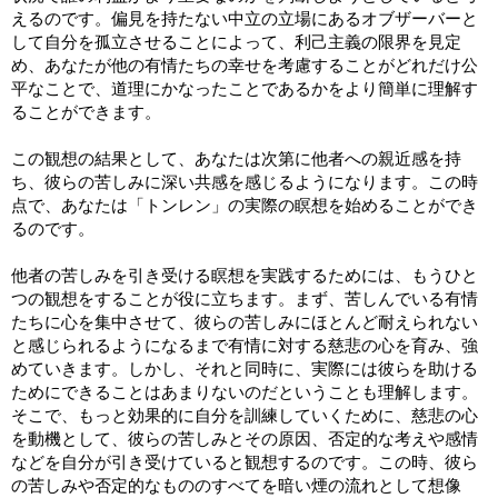
えるのです。偏見を持たない中立の立場にあるオブザーバーと
して自分を孤立させることによって、利己主義の限界を見定
め、あなたが他の有情たちの幸せを考慮することがどれだけ公
平なことで、道理にかなったことであるかをより簡単に理解す
ることができます。
この観想の結果として、あなたは次第に他者への親近感を持
ち、彼らの苦しみに深い共感を感じるようになります。この時
点で、あなたは「トンレン」の実際の瞑想を始めることができ
るのです。
他者の苦しみを引き受ける瞑想を実践するためには、もうひと
つの観想をすることが役に立ちます。まず、苦しんでいる有情
たちに心を集中させて、彼らの苦しみにほとんど耐えられない
と感じられるようになるまで有情に対する慈悲の心を育み、強
めていきます。しかし、それと同時に、実際には彼らを助ける
ためにできることはあまりないのだということも理解します。
そこで、もっと効果的に自分を訓練していくために、慈悲の心
を動機として、彼らの苦しみとその原因、否定的な考えや感情
などを自分が引き受けていると観想するのです。この時、彼ら
の苦しみや否定的なもののすべてを暗い煙の流れとして想像