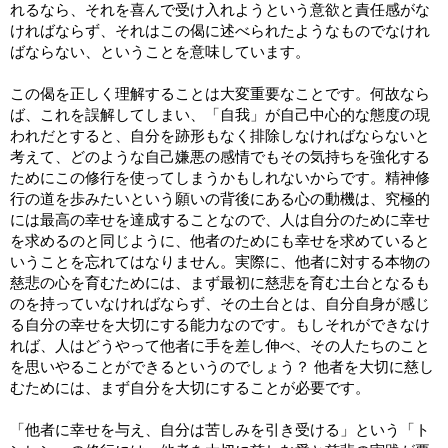
れるなら、それを喜んで受け入れようという意欲と責任感がな
ければならず、それはこの偈に述べられたようなものでなけれ
ばならない、ということを意味しています。
この偈を正しく理解することは大変重要なことです。何故なら
ば、これを誤解してしまい、「自我」が自己中心的な態度の現
われだとすると、自分を跡形もなく排除しなければならないと
考えて、どのような自己嫌悪の感情でもその気持ちを強化する
ためにこの修行を使ってしまうかもしれないからです。精神修
行の道を歩みたいという願いの背後にある心の動機は、究極的
には最高の幸せを達成することなので、人は自分のために幸せ
を求めるのと同じように、他者のためにも幸せを求めていると
いうことを忘れてはなりません。実際に、他者に対する本物の
慈悲の心を育むためには、まず最初に慈悲を育む土台となるも
のを持っていなければならず、その土台とは、自分自身が感じ
る自分の幸せを大切にする能力なのです。もしそれができなけ
れば、人はどうやって他者に手を差し伸べ、その人たちのこと
を思いやることができるというのでしょう？ 他者を大切に慈し
むためには、まず自分を大切にすることが必要です。
「他者に幸せを与え、自分は苦しみを引き受ける」という「ト