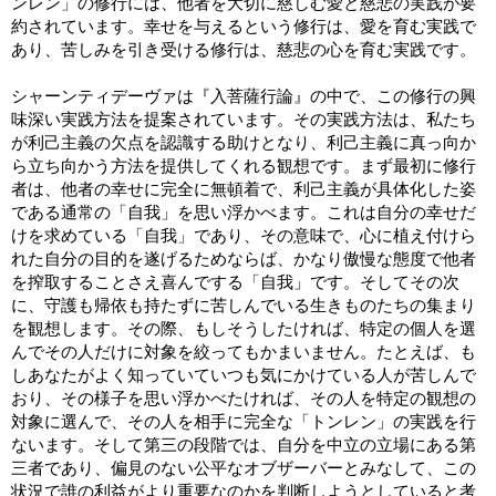
ンレン」の修行には、他者を大切に慈しむ愛と慈悲の実践が要
約されています。幸せを与えるという修行は、愛を育む実践で
あり、苦しみを引き受ける修行は、慈悲の心を育む実践です。
シャーンティデーヴァは『入菩薩行論』の中で、この修行の興
味深い実践方法を提案されています。その実践方法は、私たち
が利己主義の欠点を認識する助けとなり、利己主義に真っ向か
ら立ち向かう方法を提供してくれる観想です。まず最初に修行
者は、他者の幸せに完全に無頓着で、利己主義が具体化した姿
である通常の「自我」を思い浮かべます。これは自分の幸せだ
けを求めている「自我」であり、その意味で、心に植え付けら
れた自分の目的を遂げるためならば、かなり傲慢な態度で他者
を搾取することさえ喜んでする「自我」です。そしてその次
に、守護も帰依も持たずに苦しんでいる生きものたちの集まり
を観想します。その際、もしそうしたければ、特定の個人を選
んでその人だけに対象を絞ってもかまいません。たとえば、も
しあなたがよく知っていていつも気にかけている人が苦しんで
おり、その様子を思い浮かべたければ、その人を特定の観想の
対象に選んで、その人を相手に完全な「トンレン」の実践を行
ないます。そして第三の段階では、自分を中立の立場にある第
三者であり、偏見のない公平なオブザーバーとみなして、この
状況で誰の利益がより重要なのかを判断しようとしていると考