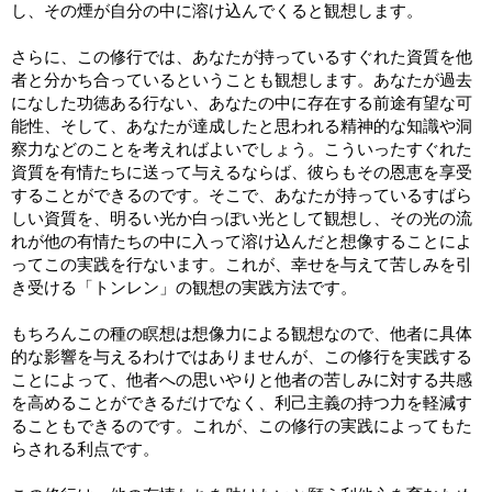
し、その煙が自分の中に溶け込んでくると観想します。
さらに、この修行では、あなたが持っているすぐれた資質を他
者と分かち合っているということも観想します。あなたが過去
になした功徳ある行ない、あなたの中に存在する前途有望な可
能性、そして、あなたが達成したと思われる精神的な知識や洞
察力などのことを考えればよいでしょう。こういったすぐれた
資質を有情たちに送って与えるならば、彼らもその恩恵を享受
することができるのです。そこで、あなたが持っているすばら
しい資質を、明るい光か白っぽい光として観想し、その光の流
れが他の有情たちの中に入って溶け込んだと想像することによ
ってこの実践を行ないます。これが、幸せを与えて苦しみを引
き受ける「トンレン」の観想の実践方法です。
もちろんこの種の瞑想は想像力による観想なので、他者に具体
的な影響を与えるわけではありませんが、この修行を実践する
ことによって、他者への思いやりと他者の苦しみに対する共感
を高めることができるだけでなく、利己主義の持つ力を軽減す
ることもできるのです。これが、この修行の実践によってもた
らされる利点です。