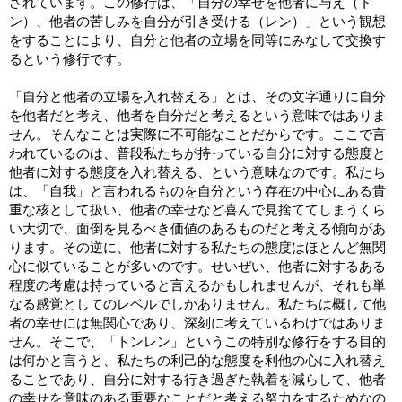
されています。この修行は、「自分の幸せを他者に与え（ト
ン）、他者の苦しみを自分が引き受ける（レン）」という観想
をすることにより、自分と他者の立場を同等にみなして交換す
るという修行です。
「自分と他者の立場を入れ替える」とは、その文字通りに自分
を他者だと考え、他者を自分だと考えるという意味ではありま
せん。そんなことは実際に不可能なことだからです。ここで言
われているのは、普段私たちが持っている自分に対する態度と
他者に対する態度を入れ替える、という意味なのです。私たち
は、「自我」と言われるものを自分という存在の中心にある貴
重な核として扱い、他者の幸せなど喜んで見捨ててしまうくら
い大切で、面倒を見るべき価値のあるものだと考える傾向があ
ります。その逆に、他者に対する私たちの態度はほとんど無関
心に似ていることが多いのです。せいぜい、他者に対するある
程度の考慮は持っていると言えるかもしれませんが、それも単
なる感覚としてのレベルでしかありません。私たちは概して他
者の幸せには無関心であり、深刻に考えているわけではありま
せん。そこで、「トンレン」というこの特別な修行をする目的
は何かと言うと、私たちの利己的な態度を利他の心に入れ替え
ることであり、自分に対する行き過ぎた執着を減らして、他者
の幸せを意味のある重要なことだと考える努力をするためなの