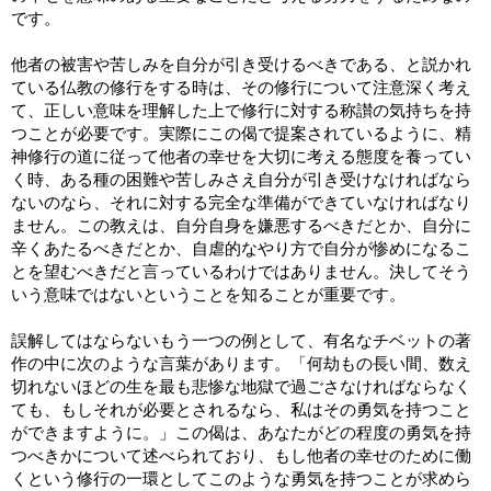
です。
他者の被害や苦しみを自分が引き受けるべきである、と説かれ
ている仏教の修行をする時は、その修行について注意深く考え
て、正しい意味を理解した上で修行に対する称讃の気持ちを持
つことが必要です。実際にこの偈で提案されているように、精
神修行の道に従って他者の幸せを大切に考える態度を養ってい
く時、ある種の困難や苦しみさえ自分が引き受けなければなら
ないのなら、それに対する完全な準備ができていなければなり
ません。この教えは、自分自身を嫌悪するべきだとか、自分に
辛くあたるべきだとか、自虐的なやり方で自分が惨めになるこ
とを望むべきだと言っているわけではありません。決してそう
いう意味ではないということを知ることが重要です。
誤解してはならないもう一つの例として、有名なチベットの著
作の中に次のような言葉があります。「何劫もの長い間、数え
切れないほどの生を最も悲惨な地獄で過ごさなければならなく
ても、もしそれが必要とされるなら、私はその勇気を持つこと
ができますように。」この偈は、あなたがどの程度の勇気を持
つべきかについて述べられており、もし他者の幸せのために働
くという修行の一環としてこのような勇気を持つことが求めら