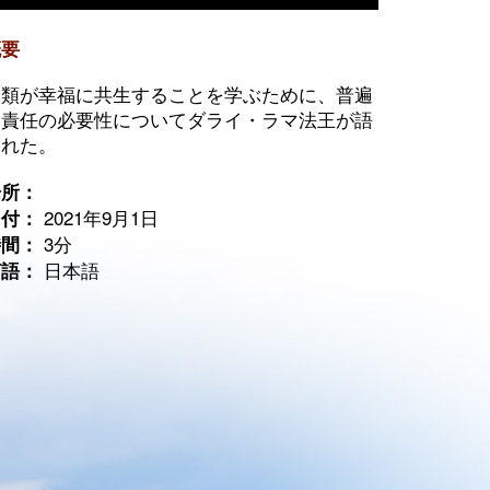
概要
人類が幸福に共生することを学ぶために、普遍
的責任の必要性についてダライ・ラマ法王が語
られた。
場所：
2021年9月1日
日付：
3分
時間：
日本語
言語：