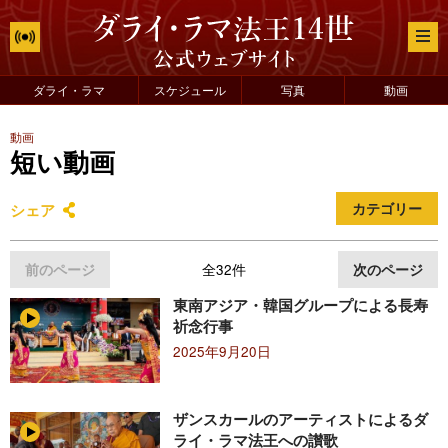
ダライ・ラマ
スケジュール
写真
動画
動画
短い動画
シェア
カテゴリー
前のページ
全32件
次のページ
東南アジア・韓国グループによる長寿
祈念行事
2025年9月20日
ザンスカールのアーティストによるダ
ライ・ラマ法王への讃歌