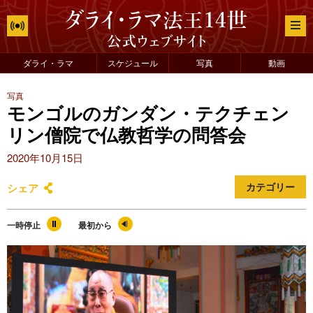
ダライ・ラマ
スケジュール
写真
動画
写真
モンゴルのガンダン・テクチェン
リン僧院で仏教哲学の問答会
2020年10月15日
シェア
カテゴリー
一時停止
最初から