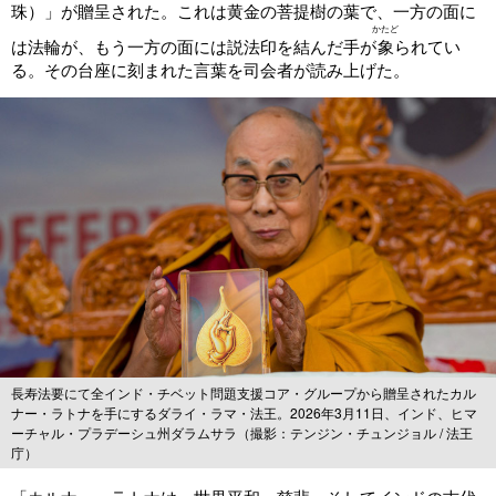
珠）」が贈呈された。これは黄金の菩提樹の葉で、一方の面に
かたど
は法輪が、もう一方の面には説法印を結んだ手が
象
られてい
る。その台座に刻まれた言葉を司会者が読み上げた。
長寿法要にて全インド・チベット問題支援コア・グループから贈呈されたカル
ナー・ラトナを手にするダライ・ラマ・法王。2026年3月11日、インド、ヒマ
ーチャル・プラデーシュ州ダラムサラ（撮影：テンジン・チュンジョル / 法王
庁）