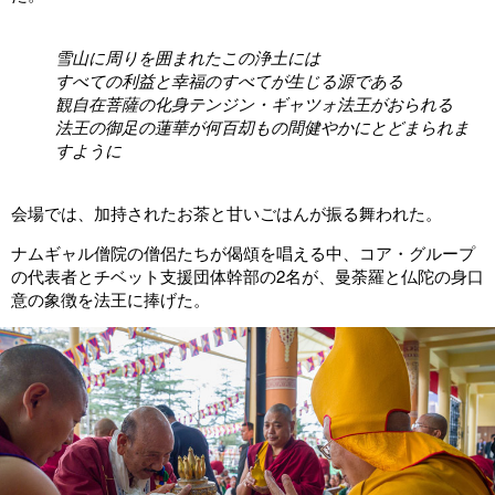
雪山に周りを囲まれたこの浄土には
すべての利益と幸福のすべてが生じる源である
観自在菩薩の化身テンジン・ギャツォ法王がおられる
法王の御足の蓮華が何百刧もの間健やかにとどまられま
すように
会場では、加持されたお茶と甘いごはんが振る舞われた。
ナムギャル僧院の僧侶たちが偈頌を唱える中、コア・グループ
の代表者とチベット支援団体幹部の2名が、曼荼羅と仏陀の身口
意の象徴を法王に捧げた。