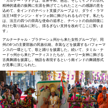
「カルナー・ラトナは、世界平和、慈悲、そしてインドの古代
精神的遺産の振興に生涯を捧げてこられたことへの感謝の意を
込めて、全インドのチベット支援グループより、ダライ・ラマ
法王14世テンジン・ギャツォ師に捧げられるものです。私たち
は、法王の四つの崇高な使命の追求と、チベットの自由回復に
向けた取り組みに対し、揺るぎない支持を改めてここに誓いま
す」
アルナーチャル・プラデーシュ州から来た女性グループが、同
州の6つの主要部族の民族伝統、衣装などを披露するパフォーマ
ンスの一環として、歌と踊りを披露した。続いて、タミル・ナ
ードゥ州から来たアーティストたちが、カーリー女神に捧げる
古典舞踊を披露し、物語を表現するという南インドの舞踊形式
が見事に演じられた。