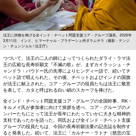
法王に供物を捧げる全インド・チベット問題支援コア・グループ議長。2026年
3月11日、インド、ヒマーチャル・プラデーシュ州ダラムサラ（撮影：テンジ
ン・チュンジョル / 法王庁）
つづいて、法王の二人の師によってつくられたダライ・ラマ法
王の広範な長寿祈願文『不滅の歌』が、まずカイラッシュ・チ
ャンドラ・バウドー氏の先導によりヒンディー語で、続いてチ
ベット語で唱えられた。その後、チベットおよびインドの国旗
が法王に献上された。コア・グループの役員たちは法王に敬意
を表して、カタと呼ばれる白い絹のスカーフを捧げた。
全インド・チベット問題支援コア・グループの全国幹事、RK・
キルメイ氏が参加者に向けて挨拶を述べ、コア・グループのメ
ンバーたちにとって法王が長年にわたっていかに大きな精神的
支柱であったかを語った。同氏および全インド・チベット支援
グループの役員たちは、今回の長寿祈願法要の記念誌を制作す
ると発表した。続いて、法王に「カルナー・ラトナ（慈悲の宝