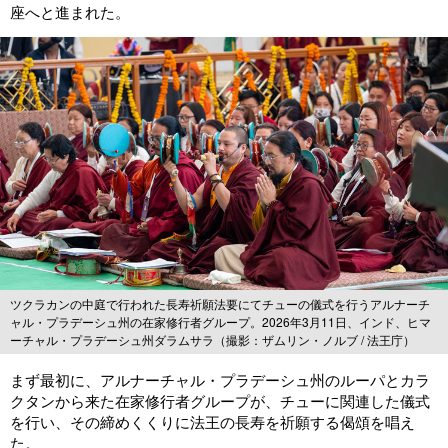
座へと進まれた。
ツクラカンの中庭で行われた長寿祈願法要にてチューの儀式を行うアルナーチ
ャル・プラデーシュ州の在家修行者グループ。2026年3月11日、インド、ヒマ
ーチャル・プラデーシュ州ダラムサラ（撮影：ザムリン・ノルブ / 法王庁）
まず最初に、アルナーチャル・プラデーシュ州のルーパとカラ
クタンから来た在家修行者グループが、チューに関連した儀式
を行い、その締めくくりに法王の長寿を祈願する偈頌を唱え
た。