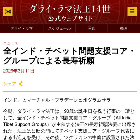
ダライ・ラマ
スケジュール
写真
動画
ニュース
全インド・チベット問題支援コア・
グループによる長寿祈願
2026年3月11日
シェア
インド、ヒマーチャル・プラデーシュ州ダラムサラ
今朝、ダライ・ラマ法王は、90歳の誕生日を祝う行事の一環と
して、全インド・チベット問題支援コア・グループ（All India
Tibet Support Groups）が主催する法王の長寿祈願法要に出席さ
れた。法王は公邸の門にてチベット支援コア・グループ代表に
よる出迎えを受け、その後、ツクラカンの中庭に設置された法