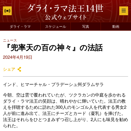
ダライ・ラマ
スケジュール
写真
動画
ニュース
『兜率天の百の神々』の法話
2024年4月19日
シェア
インド、ヒマーチャル・プラデーシュ州ダラムサラ
今朝、空は雲で覆われていたが、ツクラカンの中庭を歩かれる
ダライ・ラマ法王の笑顔は、晴れやかに輝いていた。法王の教
えを拝聴するために訪れた300人のモンゴル人を代表する男女2
人が前に進み出て、法王にチーズとカード（凝乳）を捧げた。
法王はそれらをひとつまみずつ召し上がり、2人にも味見を勧め
られた。