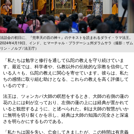
法話会の初日に、『兜率天の百の神々』のテキストを読まれるダライ・ラマ法王。
2024年4月19日、インド、ヒマーチャル・プラデーシュ州ダラムサラ（撮影：ザム
リン・ノルブ / 法王庁）
「私たちは勉学と修行を通して仏陀の教えを守り続けていま
す。最近では、科学者や、仏教以外の伝統的な宗教を信仰して
いる人々も、仏陀の教えに関心を寄せています。彼らは、私た
ちの感情に取り組む助けとなる、これらの教えを高く評価して
いるのです」
法王は、ツォンカパ大師の瞑想をするとき、大師の右側の蓮の
花の上には剣が立っており、左側の蓮の上には経典が置かれて
いると観想するように、と述べられた。剣は大師の智慧がいか
に無明を切り裂くかを示し、経典は大師の知識の完全さと深遠
さを明らかにするものである。
「私たちは国を失い、亡命してきましたが、この時間は有意義