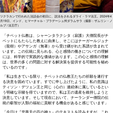
ツクラカンで行われた法話会の初日に、説法をされるダライ・ラマ法王。2024年4
月19日、インド、ヒマーチャル・プラデーシュ州ダラムサラ（撮影：ザムリン・ノ
ルブ / 法王庁）
「チベット仏教は、シャーンタラクシタ（寂護）大僧院長がチ
ベットにもたらした教えに由来し、そこにはナーガールジュナ
（龍樹）やアサンガ（無著）から受け継がれた系譜が含まれて
います。この伝統に見られる、心と感情の働きについての理解
には、科学的で実践的な価値があります。この心と感情の理解
は、世界の多くの問題に対する解決策を提供する可能性を秘め
ているのです」
「私は生きている限り、チベットの仏教王たちの祈願を遂行す
る決意を固めています。すでに申し上げたように、私の意識は
ティソン・デツェン王と同じ（心の）連続体に属しているとい
う明確な示唆を得ていますので、私は王の遺産を維持しようと
決意しています。そして現在において、ナーランダー僧院の伝
統の叡智が人類の福祉に貢献する機会があると感じています」
「今日は『兜率天の百の神々』のテキストを読みますが、これ