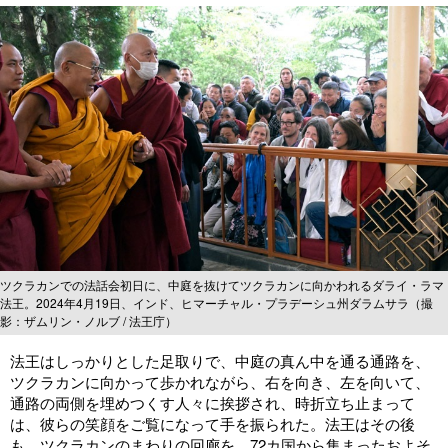
ツクラカンでの法話会初日に、中庭を抜けてツクラカンに向かわれるダライ・ラマ
法王。2024年4月19日、インド、ヒマーチャル・プラデーシュ州ダラムサラ（撮
影：ザムリン・ノルブ / 法王庁）
法王はしっかりとした足取りで、中庭の真ん中を通る通路を、
ツクラカンに向かって歩かれながら、右を向き、左を向いて、
通路の両側を埋めつくす人々に挨拶され、時折立ち止まって
は、彼らの笑顔をご覧になって手を振られた。法王はその後
も、ツクラカンのまわりの回廊を、72カ国から集まったおよそ