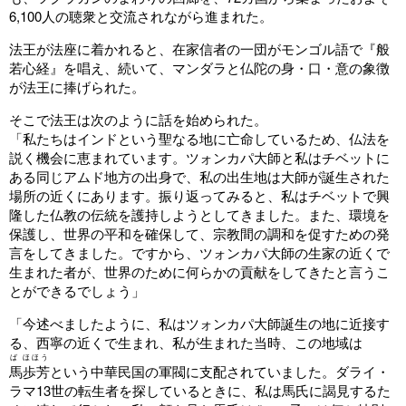
6,100人の聴衆と交流されながら進まれた。
法王が法座に着かれると、在家信者の一団がモンゴル語で『般
若心経』を唱え、続いて、マンダラと仏陀の身・口・意の象徴
が法王に捧げられた。
そこで法王は次のように話を始められた。
「私たちはインドという聖なる地に亡命しているため、仏法を
説く機会に恵まれています。ツォンカパ大師と私はチベットに
ある同じアムド地方の出身で、私の出生地は大師が誕生された
場所の近くにあります。振り返ってみると、私はチベットで興
隆した仏教の伝統を護持しようとしてきました。また、環境を
保護し、世界の平和を確保して、宗教間の調和を促すための発
言をしてきました。ですから、ツォンカパ大師の生家の近くで
生まれた者が、世界のために何らかの貢献をしてきたと言うこ
とができるでしょう」
「今述べましたように、私はツォンカパ大師誕生の地に近接す
る、西寧の近くで生まれ、私が生まれた当時、この地域は
ば ほほう
馬歩芳
という中華民国の軍閥に支配されていました。ダライ・
ラマ13世の転生者を探しているときに、私は馬氏に謁見するた