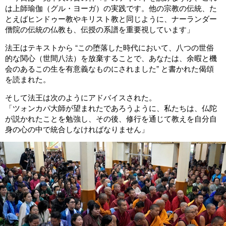
は上師瑜伽（グル・ヨーガ）の実践です。他の宗教の伝統、た
とえばヒンドゥー教やキリスト教と同じように、ナーランダー
僧院の伝統の仏教も、伝授の系譜を重要視しています」
法王はテキストから “この堕落した時代において、八つの世俗
的な関心（世間八法）を放棄することで、あなたは、余暇と機
会のあるこの生を有意義なものにされました” と書かれた偈頌
を読まれた。
そして法王は次のようにアドバイスされた。
「ツォンカパ大師が望まれたであろうように、私たちは、仏陀
が説かれたことを勉強し、その後、修行を通じて教えを自分自
身の心の中で統合しなければなりません」