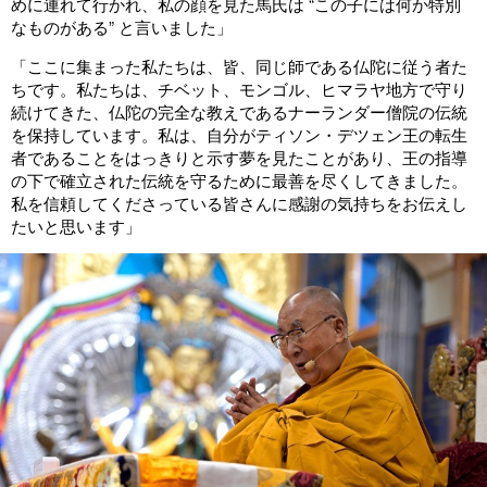
めに連れて行かれ、私の顔を見た馬氏は “この子には何か特別
なものがある” と言いました」
「ここに集まった私たちは、皆、同じ師である仏陀に従う者た
ちです。私たちは、チベット、モンゴル、ヒマラヤ地方で守り
続けてきた、仏陀の完全な教えであるナーランダー僧院の伝統
を保持しています。私は、自分がティソン・デツェン王の転生
者であることをはっきりと示す夢を見たことがあり、王の指導
の下で確立された伝統を守るために最善を尽くしてきました。
私を信頼してくださっている皆さんに感謝の気持ちをお伝えし
たいと思います」