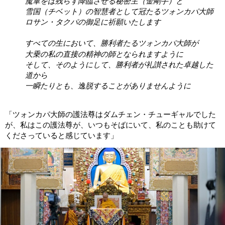
魔軍をば残らず降臨させる秘密主（金剛手）と
雪国（チベット）の智慧者として冠たるツォンカパ大師
ロサン・タクパの御足に祈願いたします
すべての生において、勝利者たるツォンカパ大師が
大乗の私の直接の精神の師となられますように
そして、そのようにして、勝利者が礼讃された卓越した
道から
一瞬たりとも、逸脱することがありませんように
「ツォンカパ大師の護法尊はダムチェン・チューギャルでした
が、私はこの護法尊が、いつもそばにいて、私のことも助けて
くださっていると感じています」