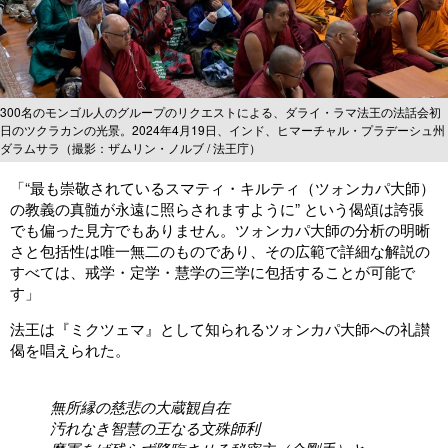
300名のモンゴル人のグループのリクエストによる、ダライ・ラマ法王の法話会初
日のツクラカンの光景。2024年4月19日、インド、ヒマーチャル・プラデーシュ州
ダラムサラ（撮影：ザムリン・ノルブ / 法王庁）
「“最も崇敬されているスマティ・キルティ（ツォンカパ大師）
の教義の真髄が永遠に照らされますように” という偈頌は誇張
でも偏った見方でもありません。ツォンカパ大師の分析の明晰
さと包括性は唯一無二のものであり、その広範で詳細な解説の
すべては、戒学・定学・慧学の三学に包括することが可能で
す」
法王は『ミクツェマ』として知られるツォンカパ大師への礼讃
偈を唱えられた。
無所縁の慈悲の大蔵観自在
汚れなき智慧の王なる文殊師利